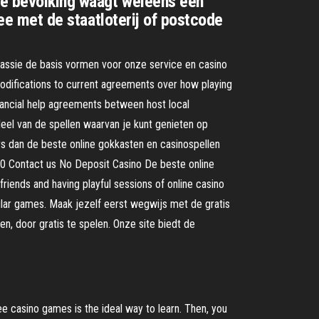
se bevolking waagt weleens een
mee met de staatloterij of postcode
 passie de basis vormen voor onze service en casino
modifications to current agreements over how playing
inancial help agreements between host local
deel van de spellen waarvan je kunt genieten op
s dan de beste online gokkasten en casinospellen
0 Contact us No Deposit Casino De beste online
riends and having playful sessions of online casino
ular games. Maak jezelf eerst wegwijs met de gratis
nen, door gratis te spelen. Onze site biedt de
ree casino games is the ideal way to learn. Then, you