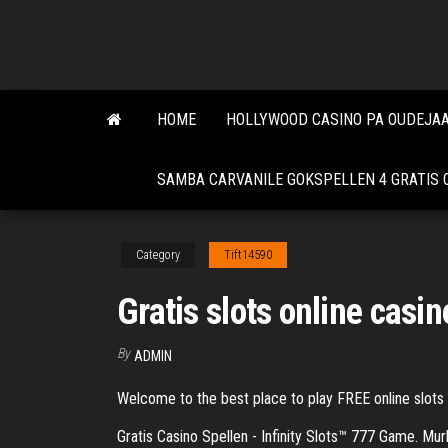
Skip
to
the
content
HOME
HOLLYWOOD CASINO PA OUDEJA
SAMBA CARVANILE GOKSPELLEN 4 GRATIS
Category
Tift14590
Gratis slots online casi
By
ADMIN
Welcome to the best place to play FREE online slots 
Gratis Casino Spellen - Infinity Slots™ 777 Game. Mu