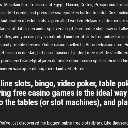
lots: Mountain Fox, Treasures of Egypt, Flaming Crates, Prosperous Fortu
ast 500 credits and press the sweepstakes button to enter. Onze online 
uitautomaten of video slots zijn en altijd werken. Helaas zijn de mees
aden, of dat er een ander spel verschijnt. Free online slots may not allo
itles, and you can play an unlimited number of slots free online for as lo
ops and portable devices. Online casino spellen bij Voordeelcasino.com.
et casino in de stad, het online casino of je doet mee met de staatloter
roduceert namelijk al jaren de beste online casino spellen, en staat hie
manieren waarop je dit nog meer kunt verbeteren.
line slots, bingo, video poker, table pok
ying free casino games is the ideal way 
 the tables (or slot machines), and play
u’ve just discovered the biggest online free slots library. Like thousa