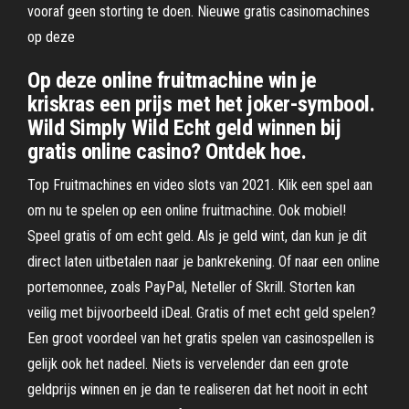
vooraf geen storting te doen. Nieuwe gratis casinomachines
op deze
Op deze online fruitmachine win je
kriskras een prijs met het joker-symbool.
Wild Simply Wild Echt geld winnen bij
gratis online casino? Ontdek hoe.
Top Fruitmachines en video slots van 2021. Klik een spel aan
om nu te spelen op een online fruitmachine. Ook mobiel!
Speel gratis of om echt geld. Als je geld wint, dan kun je dit
direct laten uitbetalen naar je bankrekening. Of naar een online
portemonnee, zoals PayPal, Neteller of Skrill. Storten kan
veilig met bijvoorbeeld iDeal. Gratis of met echt geld spelen?
Een groot voordeel van het gratis spelen van casinospellen is
gelijk ook het nadeel. Niets is vervelender dan een grote
geldprijs winnen en je dan te realiseren dat het nooit in echt