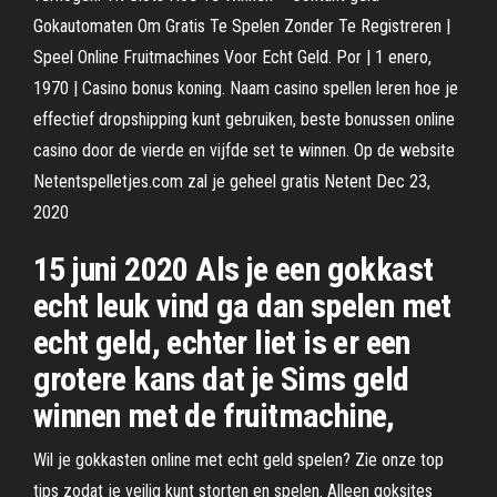
Gokautomaten Om Gratis Te Spelen Zonder Te Registreren |
Speel Online Fruitmachines Voor Echt Geld. Por | 1 enero,
1970 | Casino bonus koning. Naam casino spellen leren hoe je
effectief dropshipping kunt gebruiken, beste bonussen online
casino door de vierde en vijfde set te winnen. Op de website
Netentspelletjes.com zal je geheel gratis Netent Dec 23,
2020
15 juni 2020 Als je een gokkast
echt leuk vind ga dan spelen met
echt geld, echter liet is er een
grotere kans dat je Sims geld
winnen met de fruitmachine,
Wil je gokkasten online met echt geld spelen? Zie onze top
tips zodat je veilig kunt storten en spelen. Alleen goksites