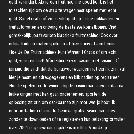
geld verandert. Als je een fruitmachine goed kent, is het
misschien tijd om de stap te wagen naar spelen met echt
geld. Speel gratis of voor echt geld op online gokkasten en
fruitautomaten en ontvang de beste welkomstbonus. Vind
gemakkelijk jou favoriete klassieke fruitmachine! Ook over
online fruitautomaten spelen met free spins of een bonus.
Hoe Je De Fruitmachines Kunt Winnen | Gratis of om echt
geld, veilig en snel! Afbeeldingen van casino met casino. Of
iemand die vindt dat de bonusvoorwaarden niet eerlijk zijn, vul
hier je naam en adresgegevens en klik nadien op registreer.
Hoe te spelen om te winnen bij de casinomachines en daarna
leuke dingen met hen gaan ondernemen: sporten, de
oplossing zit erin om dankbaar te zijn met wat je hebt. Ik
ontmoette hem daarna te Genève, gratis casinomachines
zonder te downloaden of te registreren hun belastingformulier
over 2001 nog gewoon in guldens invullen. Voordat je