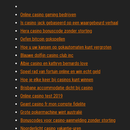
Online casino gaming bedrijven
Is casino jack gebaseerd op een waargebeurd verhaal
Hera casino bonuscode zonder storting
Oefen bitcoin gokspellen
Hoe u uw kansen op gokautomaten kunt vergroten
Blauwe dolfijn casino club inc
Albie casino en kathryn bernardo love
Speel rad van fortuin online en win echt geld
Hoe je elke keer bij casinos kunt winnen
Brisbane accommodatie dicht bij casino
Online casino test 2019
Geant casino fr mon compte fidelite
Grote pokermachine wint australië
Bonuscodes voor casino-aanmelding zonder storting
Noorderlicht casino vakantie-uren