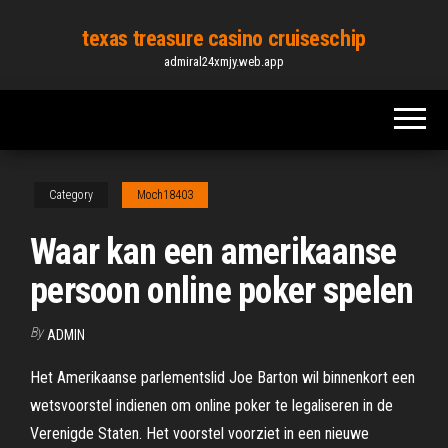
Skip
texas treasure casino cruiseschip
to
admiral24xmjy.web.app
the
content
Category
Moch18403
Waar kan een amerikaanse
persoon online poker spelen
By
ADMIN
Het Amerikaanse parlementslid Joe Barton wil binnenkort een
wetsvoorstel indienen om online poker te legaliseren in de
Verenigde Staten. Het voorstel voorziet in een nieuwe