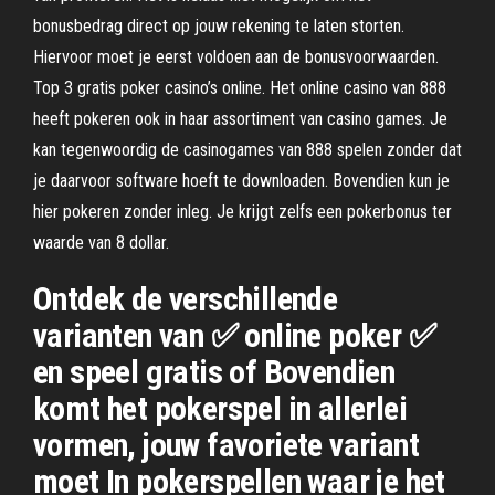
bonusbedrag direct op jouw rekening te laten storten.
Hiervoor moet je eerst voldoen aan de bonusvoorwaarden.
Top 3 gratis poker casino’s online. Het online casino van 888
heeft pokeren ook in haar assortiment van casino games. Je
kan tegenwoordig de casinogames van 888 spelen zonder dat
je daarvoor software hoeft te downloaden. Bovendien kun je
hier pokeren zonder inleg. Je krijgt zelfs een pokerbonus ter
waarde van 8 dollar.
Ontdek de verschillende
varianten van ✅ online poker ✅
en speel gratis of Bovendien
komt het pokerspel in allerlei
vormen, jouw favoriete variant
moet In pokerspellen waar je het