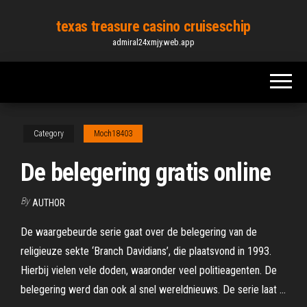
Skip
texas treasure casino cruiseschip
to
admiral24xmjy.web.app
the
content
Category
Moch18403
De belegering gratis online
By
AUTHOR
De waargebeurde serie gaat over de belegering van de
religieuze sekte ‘Branch Davidians’, die plaatsvond in 1993.
Hierbij vielen vele doden, waaronder veel politieagenten. De
belegering werd dan ook al snel wereldnieuws. De serie laat …