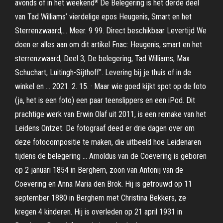
avonds of in het weekend* De Belegering is het derde deel
van Tad Williams’ vierdelige epos Heugenis, Smart en het
Sterrenzwaard,… Meer. 9 99. Direct beschikbaar Levertijd We
doen er alles aan om dit artikel Fnac: Heugenis, smart en het
sterrenzwaard, Deel 3, De belegering, Tad Williams, Max
Schuchart, Luitingh-Sijthoff". Levering bij je thuis of in de
winkel en … 2021. 2. 15. · Maar wie goed kijkt spot op de foto
(ja, het is een foto) een paar teenslippers en een iPod. Dit
prachtige werk van Erwin Olaf uit 2011, is een remake van het
Leidens Ontzet. De fotograaf deed er drie dagen over om
deze fotocompositie te maken, die uitbeeld hoe Leidenaren
tijdens de belegering … Arnoldus van de Coevering is geboren
op 2 januari 1854 in Berghem, zoon van Antonij van de
Coevering en Anna Maria den Brok. Hij is getrouwd op 11
september 1880 in Berghem met Christina Bekkers, ze
kregen 4 kinderen. Hij is overleden op 21 april 1931 in