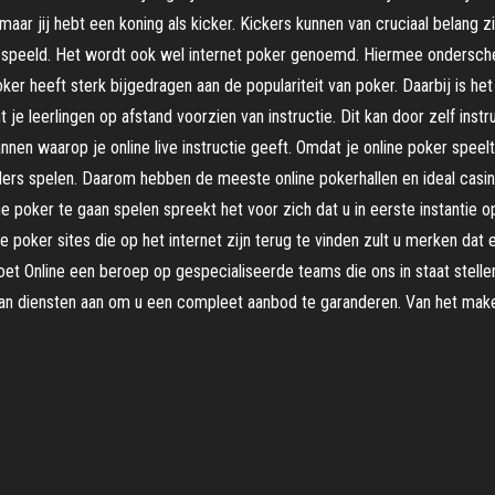
, maar jij hebt een koning als kicker. Kickers kunnen van cruciaal belang 
espeeld. Het wordt ook wel internet poker genoemd. Hiermee onderscheid
ker heeft sterk bijgedragen aan de populariteit van poker. Daarbij is 
t je leerlingen op afstand voorzien van instructie. Dit kan door zelf ins
nen waarop je online live instructie geeft. Omdat je online poker speelt
ers spelen. Daarom hebben de meeste online pokerhallen en ideal casino
e poker te gaan spelen spreekt het voor zich dat u in eerste instantie
de poker sites die op het internet zijn terug te vinden zult u merken dat
doet Online een beroep op gespecialiseerde teams die ons in staat stelle
aan diensten aan om u een compleet aanbod te garanderen. Van het mak