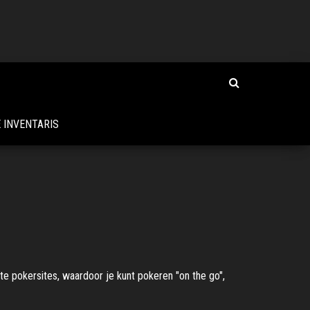
 INVENTARIS
ste pokersites, waardoor je kunt pokeren "on the go",