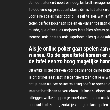
Je hoeft uiteraard nooit omhoog, bankroll management
10.000 euro op je account staan, dan is het uiteraar
voor elke speler, maar door bij jezelf te zien wat je 
tegen perfect poker aan spelen en kunnen toeslaan o
mundo, que ofrece los mejores Increíbles ofertas pa
torneos, más botes y más jugadores a los que desafi
Als je online poker gaat spelen aan
winnen. Op de speeltafel komen er u
de tafel een zo hoog mogelijke han
Dit artikel is geschreven voor beginnende online pok
je dit artikel leest, laat in ieder geval zien dat je
dat je geen nieuwe online rekening hoeft te openen 
internet betalingen te verrichten. Je kunt nu direct 
uitleggen welke stappen je moet doen om een uniek a
account kunt zetten, zodat je voor geld kunt spelen. 