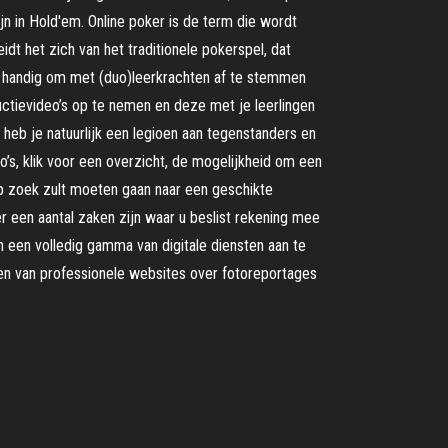
zijn in Hold'em. Online poker is de term die wordt
t het zich van het traditionele pokerspel, dat
het handig om met (duo)leerkrachten af te stemmen
tructievideo’s op te nemen en deze met je leerlingen
 heb je natuurlijk een legioen aan tegenstanders en
’s, klik voor een overzicht, de mogelijkheid om een
 op zoek zult moeten gaan naar een geschikte
 er een aantal zaken zijn waar u beslist rekening mee
n een volledig gamma van digitale diensten aan te
en van professionele websites over fotoreportages