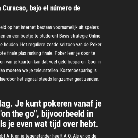
 Curacao, bajo el número de
eld op het internet bestaan voornamelijk uit spelers
nen en een beetje te studeren! Basis strategie Online
 te houden. Het reguliere zesde seizoen van de Poker
 finale plus ranking finale. Poker leer je door te
len van je kaarten kan dat veel geld besparen. Gooi in
dan moeten we je teleurstellen. Kostenbesparing is
 hierdoor het signaal steeds langzamer gaat zenden.
dag. Je kunt pokeren vanaf je
on the go", bijvoorbeeld in
s je even wat tijd over hebt.
hebt A-K en je tegenstander heeft A-Q. Als er op de