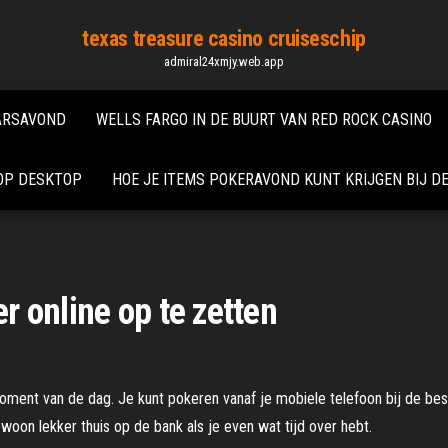
texas treasure casino cruiseschip
admiral24xmjy.web.app
ARSAVOND
WELLS FARGO IN DE BUURT VAN RED ROCK CASINO
 OP DESKTOP
HOE JE ITEMS POKERAVOND KUNT KRIJGEN BIJ DE
r online op te zetten
 moment van de dag. Je kunt pokeren vanaf je mobiele telefoon bij de be
woon lekker thuis op de bank als je even wat tijd over hebt.