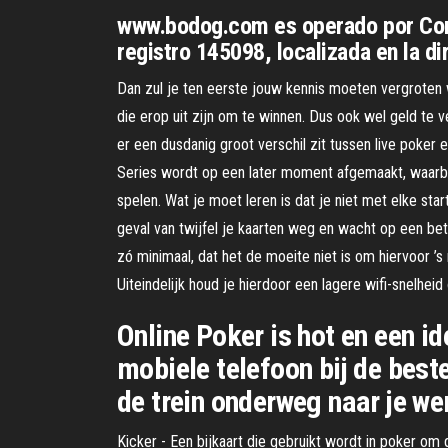
www.bodog.com es operado por Conn
registro 145098, localizada en la d
Dan zul je ten eerste jouw kennis moeten vergroten w
die erop uit zijn om te winnen. Dus ook wel geld te v
er een dusdanig groot verschil zit tussen live poke
Series wordt op een later moment afgemaakt, waarbij 
spelen. Wat je moet leren is dat je niet met elke star
geval van twijfel je kaarten weg en wacht op een be
zó minimaal, dat het de moeite niet is om hiervoor ’
Uiteindelijk houd je hierdoor een lagere wifi-snelheid o
Online Poker is hot en een i
mobiele telefoon bij de beste
de trein onderweg naar je wer
Kicker - Een bijkaart die gebruikt wordt in poker om 