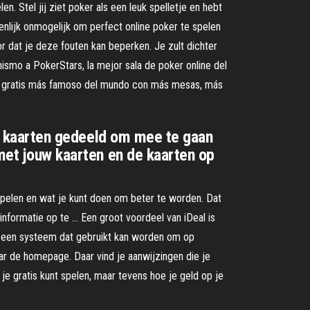
. Stel jij ziet poker als een leuk spelletje en hebt
enlijk onmogelijk om perfect online poker te spelen
oor dat je deze fouten kan beperken. Je zult dichter
smo a PokerStars, la mejor sala de poker online del
ínea gratis más famoso del mundo con más mesas, más
d 2 kaarten gedeeld om mee te gaan
 met jouw kaarten en de kaarten op
 spelen en wat je kunt doen om beter te worden. Dat
 informatie op te … Een groot voordeel van iDeal is
is een systeem dat gebruikt kan worden om op
aar de homepage. Daar vind je aanwijzingen die je
e gratis kunt spelen, maar tevens hoe je geld op je