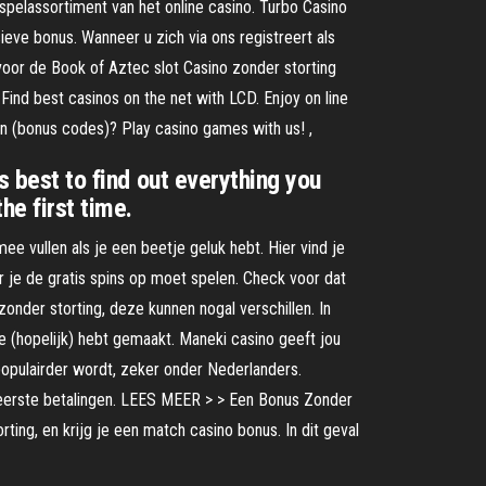
 spelassortiment van het online casino. Turbo Casino
ieve bonus. Wanneer u zich via ons registreert als
 voor de Book of Aztec slot Casino zonder storting
. Find best casinos on the net with LCD. Enjoy on line
n (bonus codes)? Play casino games with us! ,
s best to find out everything you
e first time.
mee vullen als je een beetje geluk hebt. Hier vind je
ar je de gratis spins op moet spelen. Check voor dat
onder storting, deze kunnen nogal verschillen. In
e (hopelijk) hebt gemaakt. Maneki casino geeft jou
 populairder wordt, zeker onder Nederlanders.
e eerste betalingen. LEES MEER > > Een Bonus Zonder
rting, en krijg je een match casino bonus. In dit geval