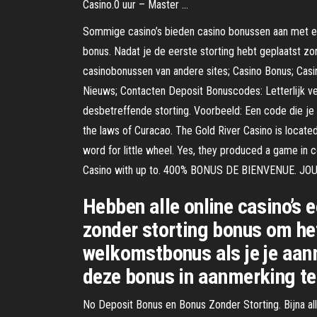
Casino.0 uur – Master …
Sommige casino’s bieden casino bonussen aan met een 
bonus. Nadat je de eerste storting hebt geplaatst zo
casinobonussen van andere sites; Casino Bonus; Casino
Nieuws; Contacten Deposit Bonuscodes: Letterlijk v
desbetreffende storting. Voorbeeld: Een code die je 
the laws of Curacao. The Gold River Casino is locate
word for little wheel. Yes, they produced a game in 
Casino with up to. 400% BONUS DE BIENVENUE. JOUE
Hebben alle online casino’s 
zonder storting bonus om het
welkomstbonus als je je aan
deze bonus in aanmerking t
No Deposit Bonus en Bonus Zonder Storting. Bijna all