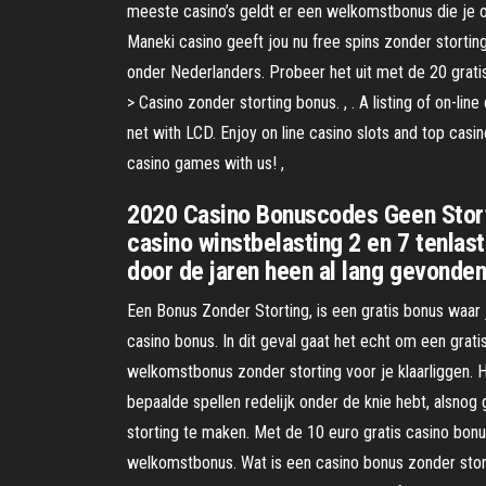
meeste casino’s geldt er een welkomstbonus die je o
Maneki casino geeft jou nu free spins zonder stortin
onder Nederlanders. Probeer het uit met de 20 gratis
> Casino zonder storting bonus. , . A listing of on-li
net with LCD. Enjoy on line casino slots and top ca
casino games with us! ,
2020 Casino Bonuscodes Geen Stortin
casino winstbelasting 2 en 7 tenlast
door de jaren heen al lang gevonden 
Een Bonus Zonder Storting, is een gratis bonus waar j
casino bonus. In dit geval gaat het echt om een grati
welkomstbonus zonder storting voor je klaarliggen. H
bepaalde spellen redelijk onder de knie hebt, alsnog g
storting te maken. Met de 10 euro gratis casino bon
welkomstbonus. Wat is een casino bonus zonder storti