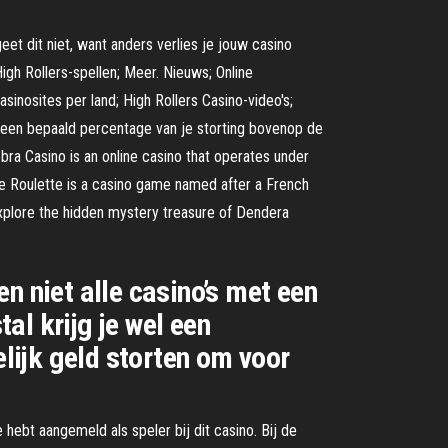
et dit niet, want anders verlies je jouw casino
gh Rollers-spellen; Meer. Nieuws; Online
sinosites per land; High Rollers Casino-video's;
 een bepaald percentage van je storting bovenop de
ra Casino is an online casino that operates under
ne Roulette is a casino game named after a French
Explore the hidden mystery treasure of Dendera
n niet alle casino’s met een
al krijg je wel een
lijk geld storten om voor
hebt aangemeld als speler bij dit casino. Bij de