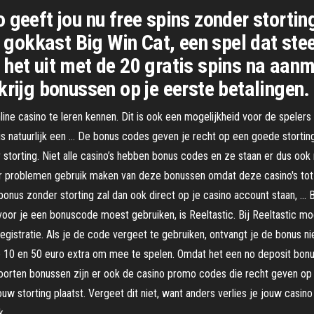
 geeft jou nu free spins zonder storti
de gokkast Big Win Cat, een spel dat ste
het uit met de 20 gratis spins na aanm
krijg bonussen op je eerste betalingen
ine casino te leren kennen. Dit is ook een mogelijkheid voor de speler
g is natuurlijk een … De bonus codes geven je recht op een goede stortin
storting. Niet alle casino’s hebben bonus codes en ze staan er dus ook
 problemen gebruik maken van deze bonussen omdat deze casino's tot d
bonus zonder storting zal dan ook direct op je casino account staan, …
rvoor je een bonuscode moest gebruiken, is Reeltastic. Bij Reeltastic m
registratie. Als je de code vergeet te gebruiken, ontvangt je de bonus ni
 de 10 en 50 euro extra om mee te spelen. Omdat het een no deposit bonu
orten bonussen zijn er ook de casino promo codes die recht geven op
uw storting plaatst. Vergeet dit niet, want anders verlies je jouw casin
k.