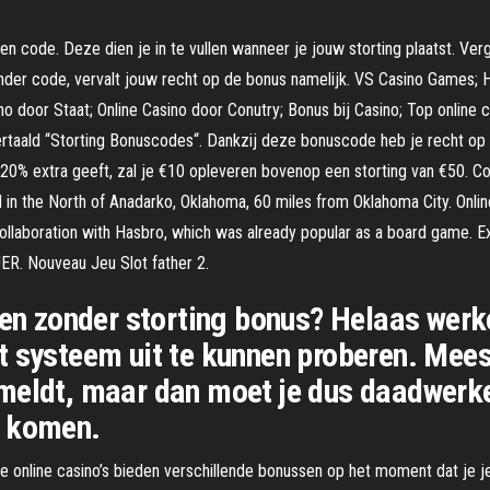
code. Deze dien je in te vullen wanneer je jouw storting plaatst. Verge
nder code, vervalt jouw recht op de bonus namelijk. VS Casino Games; Hi
 door Staat; Online Casino door Conutry; Bonus bij Casino; Top online ca
ertaald “Storting Bonuscodes“. Dankzij deze bonuscode heb je recht op
20% extra geeft, zal je €10 opleveren bovenop een storting van €50. Cob
d in the North of Anadarko, Oklahoma, 60 miles from Oklahoma City. Onli
collaboration with Hasbro, which was already popular as a board game. 
R. Nouveau Jeu Slot father 2.
een zonder storting bonus? Helaas werke
 systeem uit te kunnen proberen. Meest
meldt, maar dan moet je dus daadwerke
e komen.
e online casino’s bieden verschillende bonussen op het moment dat je je 